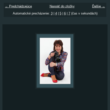
← Predchádzajúce
Naspäť do zložky
Ďalšie →
Automatické precházenie:
3
|
4
|
5
|
6
|
7
(čas v sekundách)