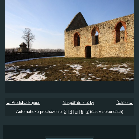
← Predchádzajúce
Naspäť do zložky
Ďalšie →
Automatické precházenie:
3
|
4
|
5
|
6
|
7
(čas v sekundách)