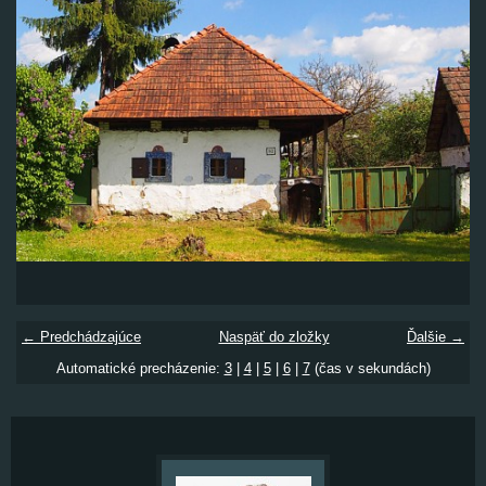
← Predchádzajúce
Naspäť do zložky
Ďalšie →
Automatické precházenie:
3
|
4
|
5
|
6
|
7
(čas v sekundách)