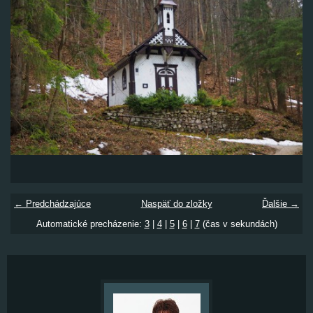
← Predchádzajúce
Naspäť do zložky
Ďalšie →
Automatické precházenie:
3
|
4
|
5
|
6
|
7
(čas v sekundách)