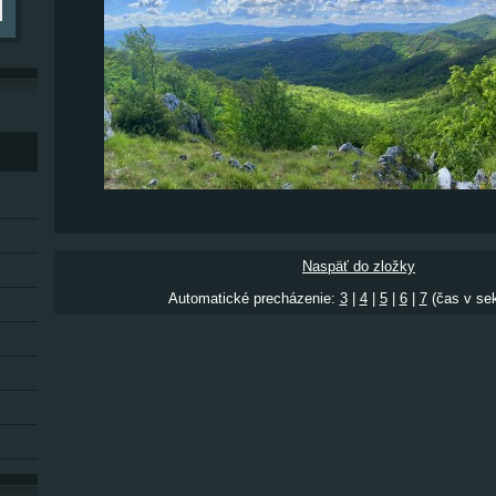
Naspäť do zložky
Automatické precházenie:
3
|
4
|
5
|
6
|
7
(čas v se