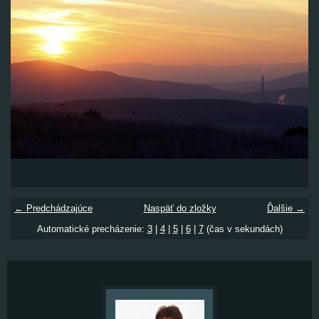
← Predchádzajúce
Naspäť do zložky
Ďalšie →
Automatické precházenie:
3
|
4
|
5
|
6
|
7
(čas v sekundách)