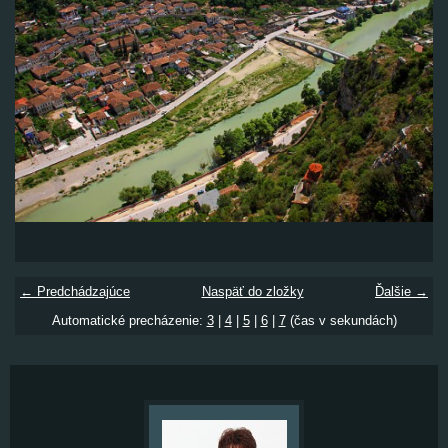
← Predchádzajúce
Naspäť do zložky
Ďalšie →
Automatické precházenie:
3
|
4
|
5
|
6
|
7
(čas v sekundách)