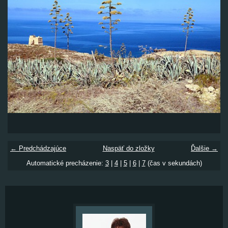
← Predchádzajúce
Naspäť do zložky
Ďalšie →
Automatické precházenie:
3
|
4
|
5
|
6
|
7
(čas v sekundách)