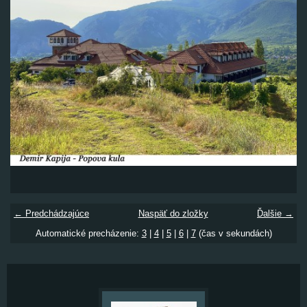
← Predchádzajúce
Naspäť do zložky
Ďalšie →
Automatické precházenie:
3
|
4
|
5
|
6
|
7
(čas v sekundách)