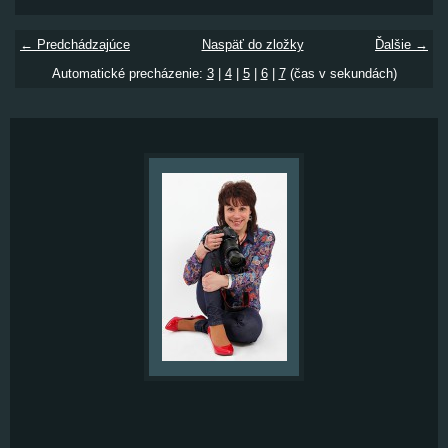
← Predchádzajúce
Naspäť do zložky
Ďalšie →
Automatické precházenie:
3
|
4
|
5
|
6
|
7
(čas v sekundách)