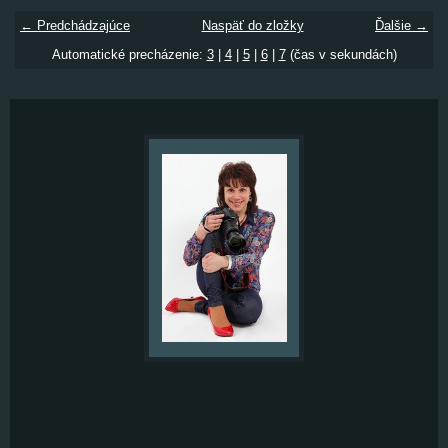
← Predchádzajúce
Naspäť do zložky
Ďalšie →
Automatické precházenie:
3
|
4
|
5
|
6
|
7
(čas v sekundách)