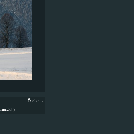
Ďalšie →
kundách)