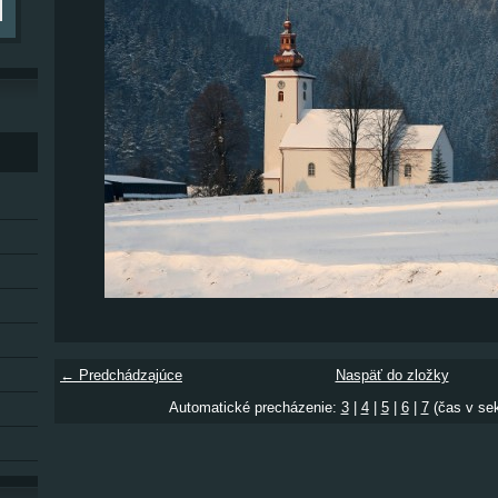
← Predchádzajúce
Naspäť do zložky
Automatické precházenie:
3
|
4
|
5
|
6
|
7
(čas v se