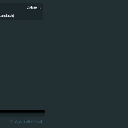
Ďalšie →
kundách)
© 2026 eStránky.sk