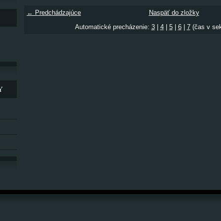
← Predchádzajúce
Naspäť do zložky
Automatické precházenie:
3
|
4
|
5
|
6
|
7
(čas v se
Y